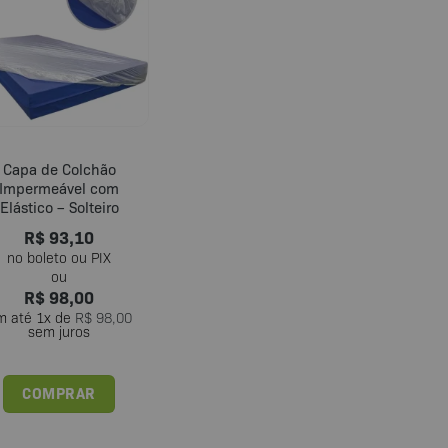
variantes.
variantes.
As
As
opções
opções
podem
podem
ser
ser
escolhidas
escolhidas
na
na
página
página
Capa de Colchão
Impermeável com
do
do
Elástico – Solteiro
produto
produto
R$
93,10
R$
98,00
m até
1
x de
R$
98,00
sem juros
COMPRAR