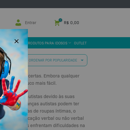
Entrar
R$
0,00
 ASSISTIVA
PRODUTOS PARA IDOSOS
OUTLET
 resultados
as ferramentas certas. Embora qualquer
a fase um pouco mais fácil.
ara crianças autistas devido às suas
as. Muitas crianças autistas podem ter
 certas texturas de roupas íntimas, o
para a comunicação verbal ou não verbal
anças autistas enfrentam dificuldades na