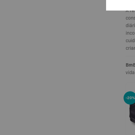
exp
A re
cons
diár
inco
cuid
cria
BmB
vida
-20%