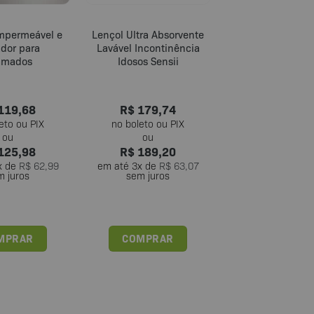
Impermeável e
Lençol Ultra Absorvente
ador para
Lavável Incontinência
amados
Idosos Sensii
119,68
R$
179,74
125,98
R$
189,20
x de
R$
62,99
em até
3
x de
R$
63,07
m juros
sem juros
MPRAR
COMPRAR