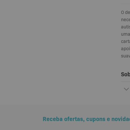
O de
nece
auti
uma 
cart
apoi
suav
Sob
Receba ofertas, cupons e novida