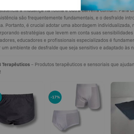
ressão de suas necessidades e emoções.
sistência à mudança na rotina é outra barreira comum. Para cri
istência são frequentemente fundamentais, e o desfralde int
ia. Portanto, é crucial adotar uma abordagem individualizada, 
rporando estratégias que levem em conta suas sensibilidades 
adores, educadores e profissionais especializados é fundamen
r um ambiente de desfralde que seja sensitivo e adaptado às n
 Terapêuticos
– Produtos terapêuticos e sensoriais que ajud
!
-17%