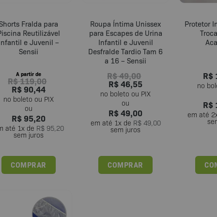
Shorts Fralda para
Roupa Íntima Unissex
Protetor 
Piscina Reutilizável
para Escapes de Urina
Troc
Infantil e Juvenil –
Infantil e Juvenil
Ac
Sensii
Desfralde Tardio Tam 6
a 16 – Sensii
R$
49,00
R$
A partir de
R$
119,00
R$
46,55
R$
90,44
R$
R$
49,00
em até
2
R$
95,20
se
em até
1
x de
R$
49,00
m até
1
x de
R$
95,20
sem juros
sem juros
COMPRAR
COMPRAR
CO
Este
Este
produto
produto
tem
tem
várias
várias