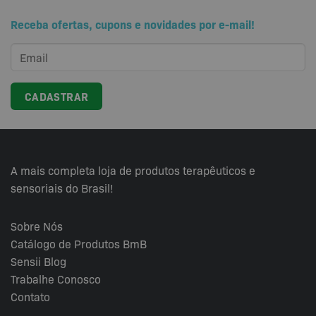
variantes.
Receba ofertas, cupons e novidades por e-mail!
As
opções
podem
ser
escolhidas
na
página
do
produto
A mais completa loja de produtos terapêuticos e
sensoriais do Brasil!
Sobre Nós
Catálogo de Produtos BmB
Sensii
Blog
Trabalhe Conosco
Contato