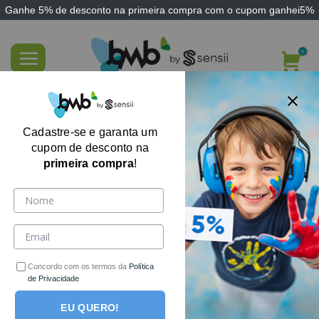
Ganhe
5% de desconto
na primeira compra com o cupom
ganhei5%
Skip
to
content
FILTRE AQUI
Cadastre-se e garanta um
cupom de desconto na
primeira compra
!
-65%
Concordo com os termos da
Política
de Privacidade
EU QUERO!