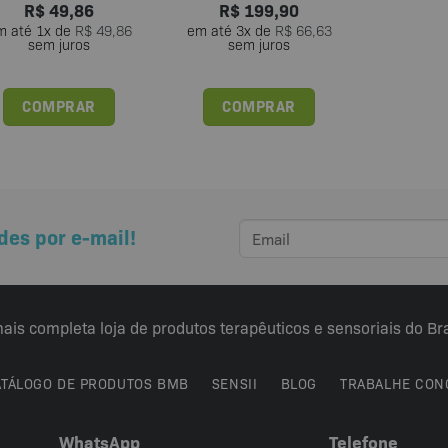
R$
49,86
R$
199,90
m até
1
x de
R$
49,86
em até
3
x de
R$
66,63
sem juros
sem juros
COMPRAR
COMPRAR
des por e-mail!
ais completa loja de produtos terapêuticos e sensoriais do Bra
ATÁLOGO DE PRODUTOS BMB
SENSII
BLOG
TRABALHE CON
WhatsApp
Telefone