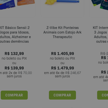
KIT Básico Sensii 2
Z-Vibe Kit Ponteiras
KIT Inte
Jogos para Idosos,
Animais com Estojo Ark
3 Jogos 
dultos, Alzheimer e
Therapeutic
Adultos,
outras demências
outras
R$
132,99
R$
1.405,99
R$
2
R$
R$
139,99
R$
1.479,99
R$
m até
2
x de
R$
70,00
em até
6
x de
R$
246,67
sem juros
sem juros
em até
4
se
COMPRAR
COMPRAR
CO