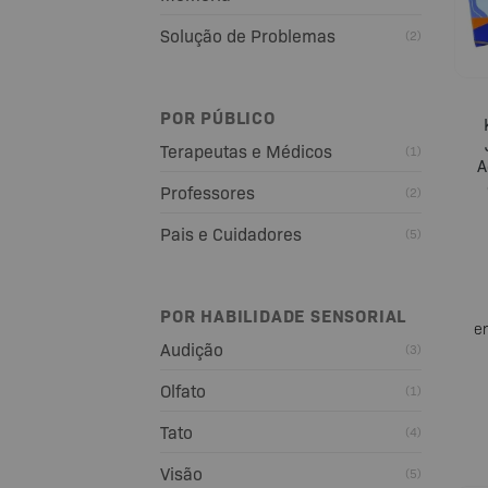
Solução de Problemas
(2)
POR PÚBLICO
Terapeutas e Médicos
(1)
A
Professores
(2)
Pais e Cuidadores
(5)
POR HABILIDADE SENSORIAL
e
Audição
(3)
Olfato
(1)
Tato
(4)
Visão
(5)