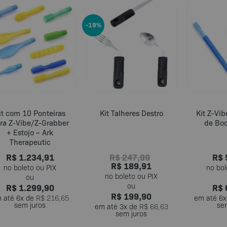
-19%
it com 10 Ponteiras
Kit Talheres Destro
Kit Z-Vi
ra Z-Vibe/Z-Grabber
de Boc
+ Estojo – Ark
Therapeutic
R$
1.234,91
R$
247,99
R$
R$
189,91
R$
1.299,90
R$
R$
199,90
 até
6
x de
R$
216,65
em até
6
x
sem juros
se
em até
3
x de
R$
66,63
sem juros