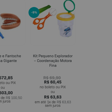
-9%
be e Fantoche
Kit Pequeno Explorador
a Gigante
– Coordenação Motora
Fina
572,85
R$
69,90
R$
60,45
603,00
R$
63,63
 de
R$
100,50
m juros
em até
1
x de
R$
63,63
sem juros