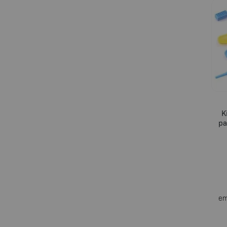
K
pa
em