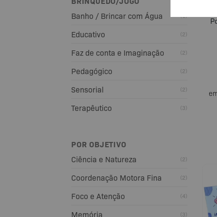
BRINQUEDO/JOGO
Banho / Brincar com Água
(1)
Po
Educativo
(2)
Faz de conta e Imaginação
(2)
Pedagógico
(2)
Sensorial
(2)
em
Terapêutico
(3)
POR OBJETIVO
Ciência e Natureza
(2)
Coordenação Motora Fina
(2)
Foco e Atenção
(4)
Memória
(3)