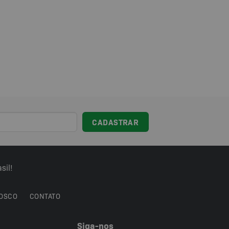
sil!
OSCO
CONTATO
Siga-nos