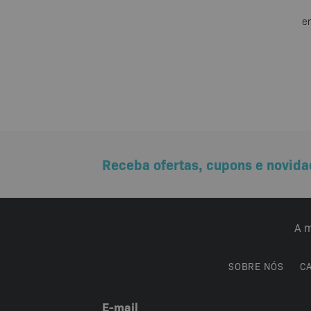
e
Receba ofertas, cupons e novida
A m
SOBRE NÓS
C
E-mail