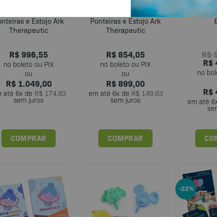
Z Vibe Kit com 5
Z-Vibe Kit com 3
Kit Z-Vi
nteiras e Estojo Ark
Ponteiras e Estojo Ark
Therapeutic
Therapeutic
R$
996,55
R$
854,05
R$
5
R$
R$
1.049,00
R$
899,00
R$
 até
6
x de
R$
174,83
em até
6
x de
R$
149,83
sem juros
sem juros
em até
6
se
COMPRAR
COMPRAR
CO
-22%