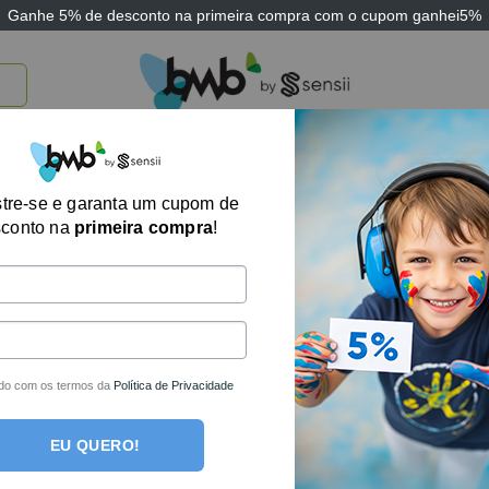
Ganhe
5% de desconto
na primeira compra com o cupom
ganhei5%
TICOS
BRINQUEDOS E JOGOS
ARK THERAPEUTIC
SENSII
TECNOLOGIA
tre-se e garanta um cupom de
Exibindo todos os 14
sconto na
primeira compra
!
-8%
do com os termos da
Política de Privacidade
EU QUERO!