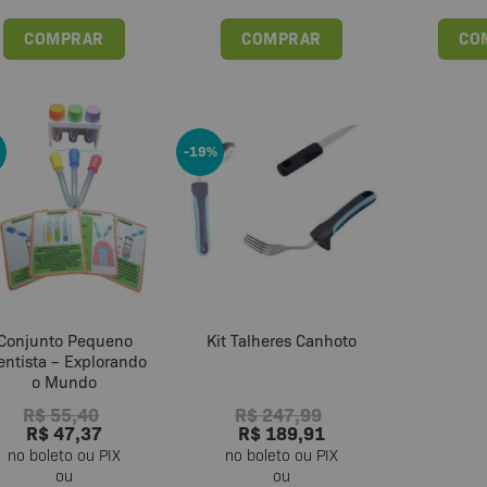
COMPRAR
COMPRAR
CO
-19%
Conjunto Pequeno
Kit Talheres Canhoto
entista – Explorando
o Mundo
R$
55,40
R$
247,99
R$
47,37
R$
189,91