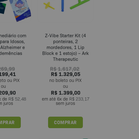
rmediário com
Z-Vibe Starter Kit (4
para Idosos,
ponteiras, 2
 Alzheimer e
mordedores, 1 Lip
 demências
Block e 1 estojo) – Ark
Therapeutic
69,99
R$
1.617,02
199,41
R$
1.329,05
209,90
R$
1.399,00
x de
R$
52,48
em até
6
x de
R$
233,17
m juros
sem juros
MPRAR
COMPRAR