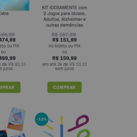
be e Bateria
KIT IDOSAMENTE com
Extra
2 Jogos para Idosos,
Adultos, Alzheimer e
outras demências
44,99
R$
167,99
474,99
R$
151,99
499,99
R$
159,99
x de
R$
83,33
em até
3
x de
R$
53,33
m juros
sem juros
MPRAR
COMPRAR
-13%