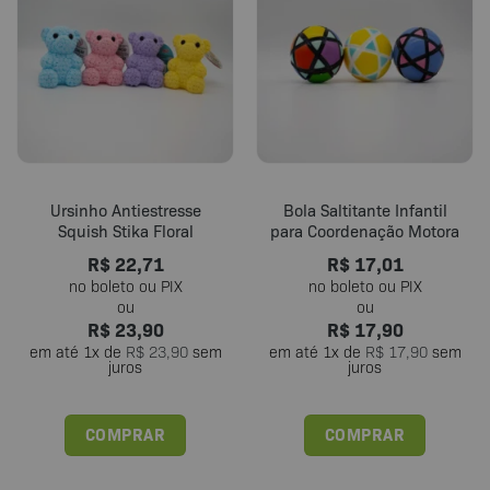
Ursinho Antiestresse
Bola Saltitante Infantil
Squish Stika Floral
para Coordenação Motora
R$
22,71
R$
17,01
R$
23,90
R$
17,90
em até
1
x de
R$
23,90
sem
em até
1
x de
R$
17,90
sem
juros
juros
COMPRAR
COMPRAR