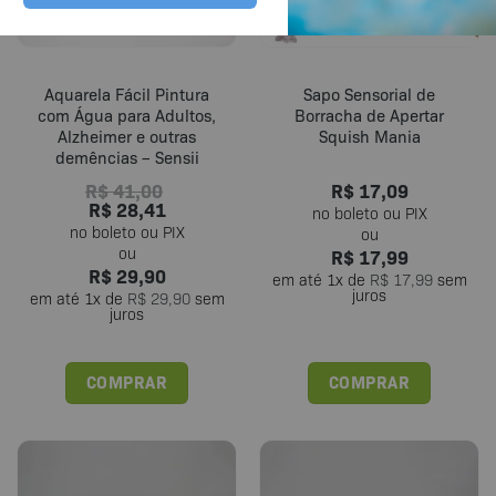
Aquarela Fácil Pintura
Sapo Sensorial de
com Água para Adultos,
Borracha de Apertar
Alzheimer e outras
Squish Mania
demências – Sensii
R$
41,00
R$
17,09
R$
28,41
R$
17,99
R$
29,90
em até
1
x de
R$
17,99
sem
juros
em até
1
x de
R$
29,90
sem
juros
COMPRAR
COMPRAR