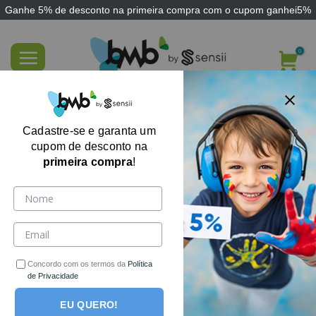
Ganhe
5% de desconto
na primeira compra com o cupom
ganhei5%
Skip
to
content
FILTRE AQUI
Cadastre-se e garanta um
cupom de desconto na
primeira compra
!
-27%
Concordo com os termos da
Política
de Privacidade
EU QUERO!