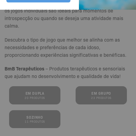
sociais, os em dupla para estreitar relações pessoais, e
os jogos individuais são ideais para momentos de
introspecção ou quando se deseja uma atividade mais
calma.
Descubra o tipo de jogo que melhor se alinha com as
necessidades e preferências de cada idoso,
proporcionando experiências significativas e benéficas.
BmB Terapêuticos
– Produtos terapêuticos e sensoriais
que ajudam no desenvolvimento e qualidade de vida!
EM DUPLA
EM GRUPO
20 PRODUTOS
23 PRODUTOS
SOZINHO
11 PRODUTOS