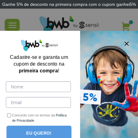
Ganhe
5% de desconto
na primeira compra com o cupom
ganhei5%
Skip
to
content
FILTRE AQUI
Cadastre-se e garanta um
cupom de desconto na
primeira compra
!
Nenhum produto foi encontrado para a sua seleção.
Receba ofertas, cupons e novidades por e-mail!
Concordo com os termos da
Política
de Privacidade
EU QUERO!