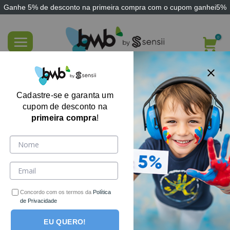
Ganhe
5% de desconto
na primeira compra com o cupom
ganhei5%
Skip
to
content
FILTRE AQUI
Cadastre-se e garanta um
cupom de desconto na
primeira compra
!
-17%
Concordo com os termos da
Política
de Privacidade
EU QUERO!