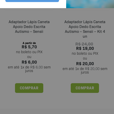
Adaptador Lápis Caneta
Adaptador Lápis Caneta
Apoio Dedo Escrita
Apoio Dedo Escrita
Autismo – Sensii
Autismo – Sensii – Kit 4
un
R$
24,00
A partir de
R$
5,70
R$
19,00
R$
6,00
R$
20,00
em até
1
x de
R$
6,00
sem
em até
1
x de
R$
20,00
sem
juros
juros
COMPRAR
COMPRAR
Este
produto
tem
várias