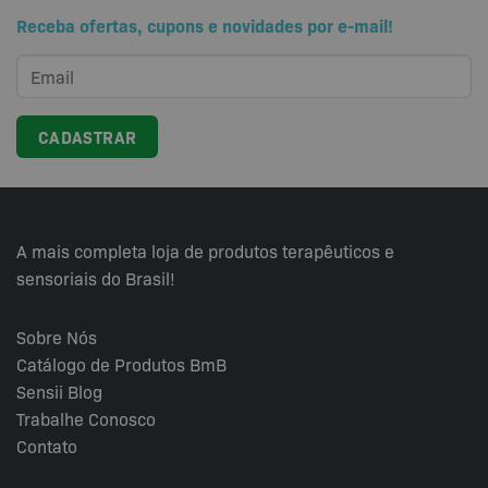
variantes.
Receba ofertas, cupons e novidades por e-mail!
As
opções
podem
ser
escolhidas
na
página
do
produto
A mais completa loja de produtos terapêuticos e
sensoriais do Brasil!
Sobre Nós
Catálogo de Produtos BmB
Sensii
Blog
Trabalhe Conosco
Contato