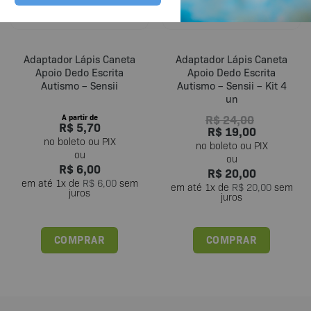
Adaptador Lápis Caneta
Adaptador Lápis Caneta
Apoio Dedo Escrita
Apoio Dedo Escrita
Autismo – Sensii
Autismo – Sensii – Kit 4
un
R$
24,00
A partir de
R$
5,70
R$
19,00
R$
6,00
R$
20,00
em até
1
x de
R$
6,00
sem
em até
1
x de
R$
20,00
sem
juros
juros
COMPRAR
COMPRAR
Este
produto
tem
várias