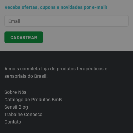
variantes.
Receba ofertas, cupons e novidades por e-mail!
As
opções
podem
ser
escolhidas
na
página
do
produto
A mais completa loja de produtos terapêuticos e
sensoriais do Brasil!
Sobre Nós
Catálogo de Produtos BmB
Sensii
Blog
Trabalhe Conosco
Contato