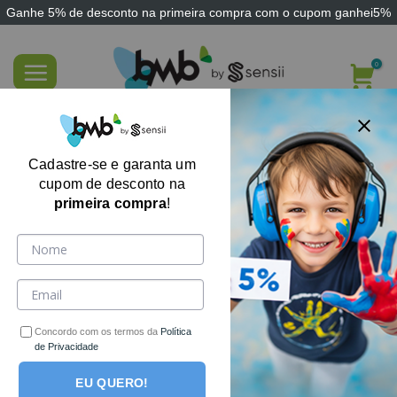
Ganhe
5% de desconto
na primeira compra com o cupom
ganhei5%
Skip
to
content
FILTRE AQUI
Cadastre-se e garanta um
cupom de desconto na
primeira compra
!
-17%
Concordo com os termos da
Política
de Privacidade
EU QUERO!