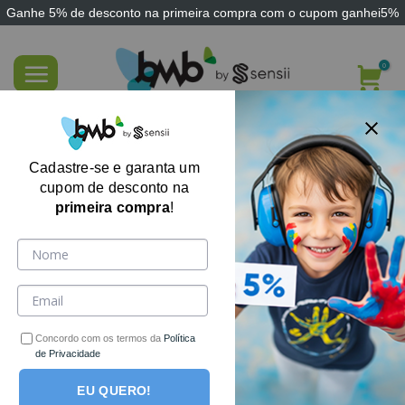
Ganhe
5% de desconto
na primeira compra com o cupom
ganhei5%
Skip
to
content
FILTRE AQUI
Cadastre-se e garanta um
cupom de desconto na
primeira compra
!
Concordo com os termos da
Política
de Privacidade
EU QUERO!