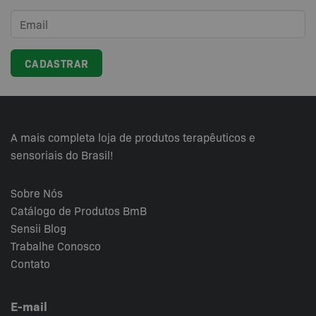
opções
podem
ser
escolhidas
na
página
do
produto
A mais completa loja de produtos terapêuticos e
sensoriais do Brasil!
Sobre Nós
Catálogo de Produtos BmB
Sensii
Blog
Trabalhe Conosco
Contato
E-mail