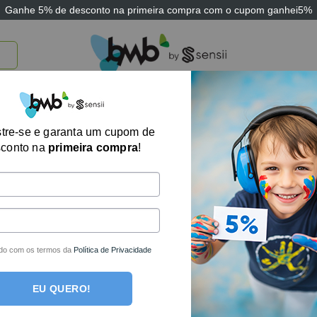
Ganhe
5% de desconto
na primeira compra com o cupom
ganhei5%
TICOS
BRINQUEDOS E JOGOS
ARK THERAPEUTIC
SENSII
TECNOLOGIA
tre-se e garanta um cupom de
Exibindo um único
sconto na
primeira compra
!
do com os termos da
Política de Privacidade
EU QUERO!