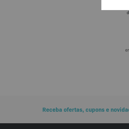
Al
d
e
Receba ofertas, cupons e novida