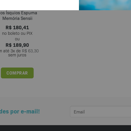
mofada para Conforto
os Ísquios Espuma
Memória Sensii
R$
180,41
R$
189,90
m até
3
x de
R$
63,30
sem juros
COMPRAR
des por e-mail!