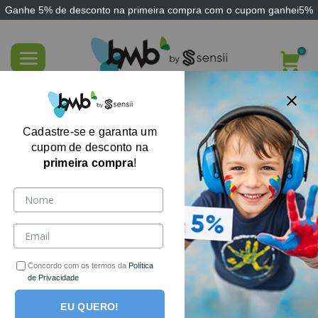
Ganhe
5% de desconto
na primeira compra com o cupom
ganhei5%
Skip
to
content
FILTRE AQUI
Cadastre-se e garanta um
cupom de desconto na
primeira compra
!
Concordo com os termos da
Política
de Privacidade
EU QUERO!