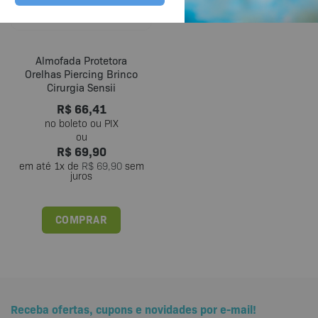
Almofada Protetora
Orelhas Piercing Brinco
Cirurgia Sensii
R$
66,41
R$
69,90
em até
1
x de
R$
69,90
sem
juros
COMPRAR
Receba ofertas, cupons e novidades por e-mail!