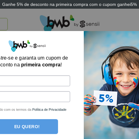
Ganhe
5% de desconto
na primeira compra com o cupom
ganhei5%
TICOS
BRINQUEDOS E JOGOS
ARK THERAPEUTIC
SENSII
TECNOLOGIA
tre-se e garanta um cupom de
Exibindo todos os 2
sconto na
primeira compra
!
-17%
do com os termos da
Política de Privacidade
EU QUERO!