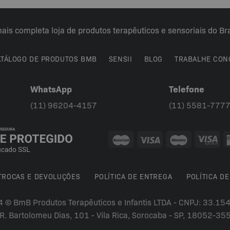
podem
ser
ais completa loja de produtos terapêuticos e sensoriais do Bra
escolhidas
na
página
ATÁLOGO DE PRODUTOS BMB
SENSII
BLOG
TRABALHE CON
do
produto
WhatsApp
Telefone
(11) 96204-4157
(11) 5581-777
 TROCAS E DEVOLUÇÕES
POLÍTICA DE ENTREGA
POLÍTICA DE
4 © BmB Produtos Terapêuticos e Infantis LTDA - CNPJ: 33.1
R. Bartolomeu Dias, 101 - Vila Rica, Sorocaba - SP, 18052-35