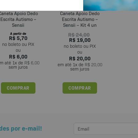
Adaptador Lápis
Adaptador Lápis
Caneta Apoio Dedo
Caneta Apoio Dedo
Escrita Autismo –
Escrita Autismo –
Sensii
Sensii – Kit 4 un
R$
24,00
A partir de
R$
5,70
R$
19,00
R$
6,00
R$
20,00
m até
1
x de
R$
6,00
em até
1
x de
R$
20,00
sem juros
sem juros
COMPRAR
COMPRAR
Este
produto
tem
várias
variantes.
des por e-mail!
As
opções