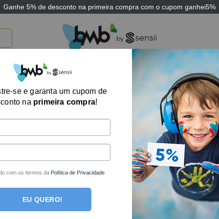
Ganhe
5% de desconto
na primeira compra com o cupom
ganhei5%
TICOS
BRINQUEDOS E JOGOS
ARK THERAPEUTIC
SENSII
TECNOLOGIA
tre-se e garanta um cupom de
Exibindo um único
sconto na
primeira compra
!
do com os termos da
Política de Privacidade
EU QUERO!