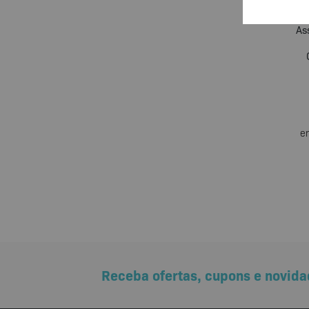
As
e
Receba ofertas, cupons e novida