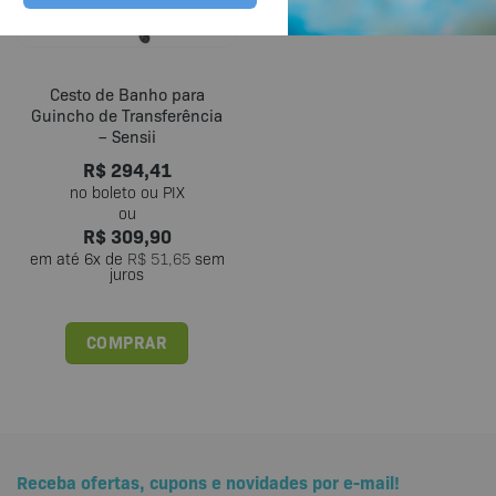
Cesto de Banho para
Guincho de Transferência
– Sensii
R$
294,41
R$
309,90
em até
6
x de
R$
51,65
sem
juros
COMPRAR
Receba ofertas, cupons e novidades por e-mail!