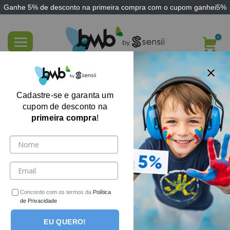
Ganhe
5% de desconto
na primeira compra com o cupom
ganhei5%
Skip
to
content
FILTRE AQUI
Cadastre-se e garanta um
cupom de desconto na
primeira compra
!
Concordo com os termos da
Política
de Privacidade
EU QUERO!