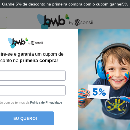
Ganhe
5% de desconto
na primeira compra com o cupom
ganhei5%
TICOS
BRINQUEDOS E JOGOS
ARK THERAPEUTIC
SENSII
TECNOLOGIA
tre-se e garanta um cupom de
sconto na
primeira compra
!
um produto foi encontrado para a sua seleção.
des por e-mail!
do com os termos da
Política de Privacidade
EU QUERO!
ais completa loja de produtos terapêuticos e sensoriais do Bra