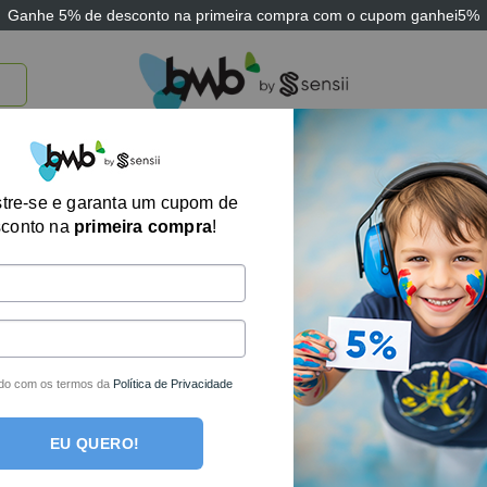
Ganhe
5% de desconto
na primeira compra com o cupom
ganhei5%
TICOS
BRINQUEDOS E JOGOS
ARK THERAPEUTIC
SENSII
TECNOLOGIA
tre-se e garanta um cupom de
sconto na
primeira compra
!
um produto foi encontrado para a sua seleção.
des por e-mail!
do com os termos da
Política de Privacidade
EU QUERO!
ais completa loja de produtos terapêuticos e sensoriais do Bra