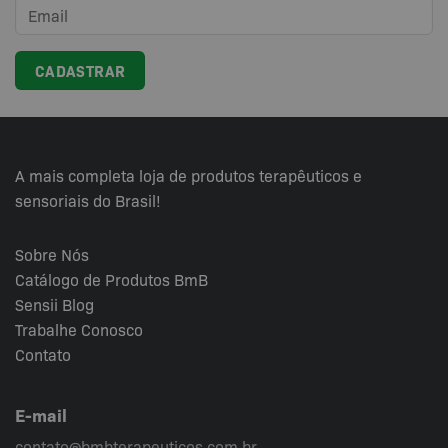
podem
ser
escolhidas
na
página
do
produto
A mais completa loja de produtos terapêuticos e
sensoriais do Brasil!
Sobre Nós
Catálogo de Produtos BmB
Sensii
Blog
Trabalhe Conosco
Contato
E-mail
contato@bmbterapeuticos.com.br