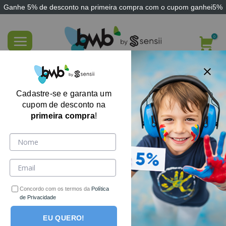
Ganhe
5% de desconto
na primeira compra com o cupom
ganhei5%
Skip
to
content
FILTRE AQUI
Cadastre-se e garanta um
cupom de desconto na
primeira compra
!
Concordo com os termos da
Política
de Privacidade
EU QUERO!