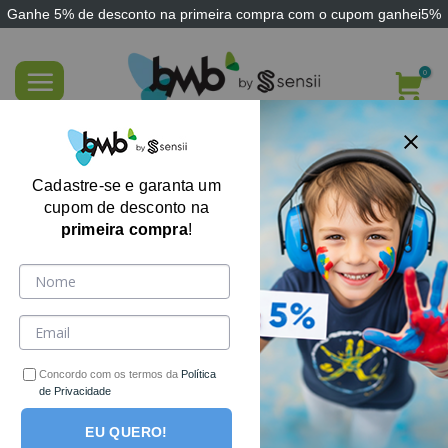
Ganhe
5% de desconto
na primeira compra com o cupom
ganhei5%
Skip
to
content
FILTRE AQUI
Cadastre-se e garanta um
cupom de desconto na
primeira compra
!
Nenhum produto foi encontrado para a sua seleção.
Receba ofertas, cupons e novidades por e-mail!
Concordo com os termos da
Política
de Privacidade
EU QUERO!