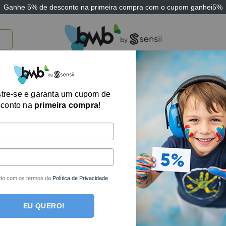
Ganhe
5% de desconto
na primeira compra com o cupom
ganhei5%
TICOS
BRINQUEDOS E JOGOS
ARK THERAPEUTIC
SENSII
TECNOLOGIA
tre-se e garanta um cupom de
sconto na
primeira compra
!
um produto foi encontrado para a sua seleção.
des por e-mail!
do com os termos da
Política de Privacidade
EU QUERO!
ais completa loja de produtos terapêuticos e sensoriais do Bra