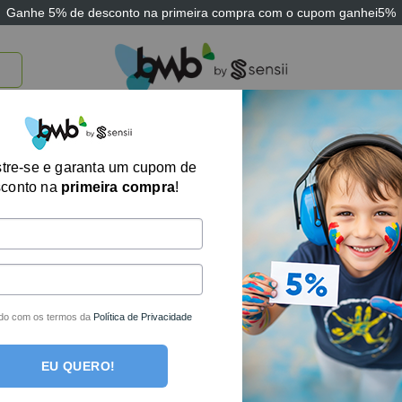
Ganhe
5% de desconto
na primeira compra com o cupom
ganhei5%
TICOS
BRINQUEDOS E JOGOS
ARK THERAPEUTIC
SENSII
TECNOLOGIA
tre-se e garanta um cupom de
Exibindo um único
sconto na
primeira compra
!
do com os termos da
Política de Privacidade
EU QUERO!