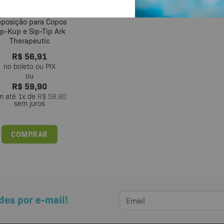
t com 12 Canudos de
posição para Copos
ip-Kup e Sip-Tip Ark
Therapeutic
R$
56,91
R$
59,90
m até
1
x de
R$
59,90
sem juros
COMPRAR
des por e-mail!