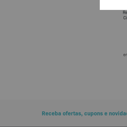
Ki
Re
C
e
Receba ofertas, cupons e novida