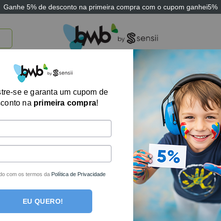
Ganhe
5% de desconto
na primeira compra com o cupom
ganhei5%
TICOS
BRINQUEDOS E JOGOS
ARK THERAPEUTIC
SENSII
TECNOLOGIA
tre-se e garanta um cupom de
Exibindo um único
sconto na
primeira compra
!
do com os termos da
Política de Privacidade
EU QUERO!