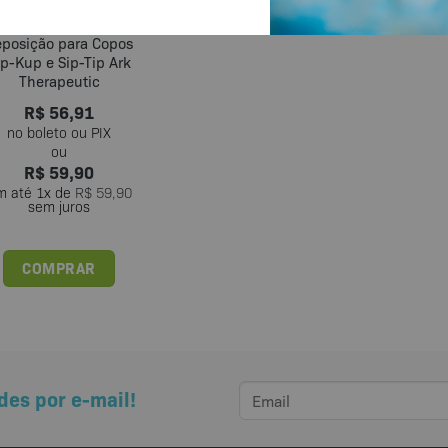
t com 12 Canudos de
posição para Copos
ip-Kup e Sip-Tip Ark
Therapeutic
R$
56,91
R$
59,90
m até
1
x de
R$
59,90
sem juros
COMPRAR
des por e-mail!