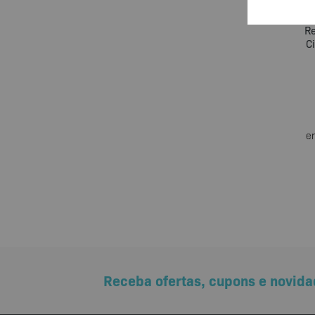
Ki
Re
C
e
Receba ofertas, cupons e novida