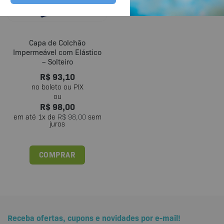
Capa de Colchão
Impermeável com Elástico
– Solteiro
R$
93,10
R$
98,00
em até
1
x de
R$
98,00
sem
juros
COMPRAR
Receba ofertas, cupons e novidades por e-mail!