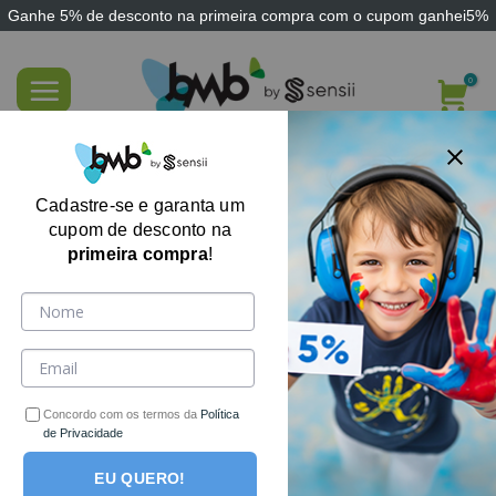
Ganhe
5% de desconto
na primeira compra com o cupom
ganhei5%
Skip
to
content
FILTRE AQUI
Cadastre-se e garanta um
cupom de desconto na
primeira compra
!
Concordo com os termos da
Política
de Privacidade
EU QUERO!