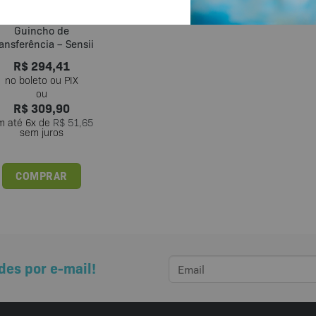
esto de Banho para
Guincho de
ansferência – Sensii
R$
294,41
R$
309,90
m até
6
x de
R$
51,65
sem juros
COMPRAR
des por e-mail!