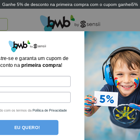
Ganhe
5% de desconto
na primeira compra com o cupom
ganhei5%
TICOS
BRINQUEDOS E JOGOS
ARK THERAPEUTIC
SENSII
TECNOLOGIA
tre-se e garanta um cupom de
Exibindo um único
sconto na
primeira compra
!
do com os termos da
Política de Privacidade
EU QUERO!