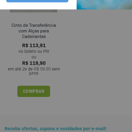
Cinto de Transferência
com Alças para
Cadeirantes
R$
113,91
R$
119,90
em até
2
x de
R$
59,95
sem
juros
COMPRAR
Receba ofertas, cupons e novidades por e-mail!