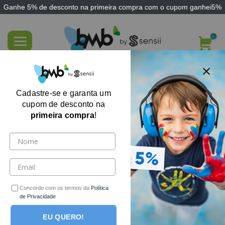
Ganhe
5% de desconto
na primeira compra com o cupom
ganhei5%
Skip
to
content
FILTRE AQUI
Cadastre-se e garanta um
cupom de desconto na
primeira compra
!
Concordo com os termos da
Política
de Privacidade
EU QUERO!