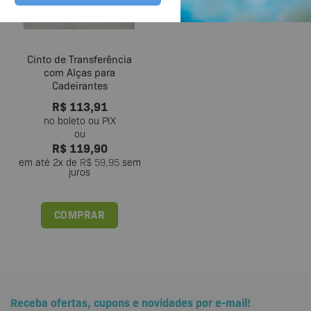
Cinto de Transferência
com Alças para
Cadeirantes
R$
113,91
R$
119,90
em até
2
x de
R$
59,95
sem
juros
COMPRAR
Receba ofertas, cupons e novidades por e-mail!