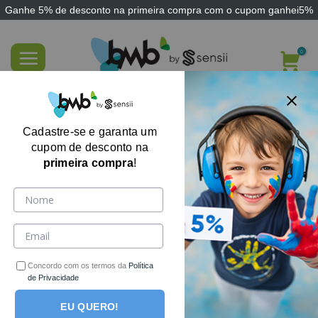
Ganhe
5% de desconto
na primeira compra com o cupom
ganhei5%
Skip
to
content
FILTRE AQUI
Cadastre-se e garanta um
cupom de desconto na
primeira compra
!
Concordo com os termos da
Política
de Privacidade
EU QUERO!