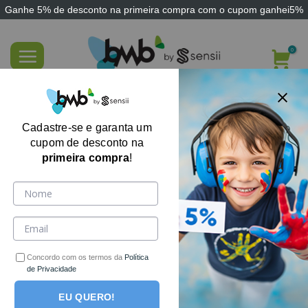
Ganhe
5% de desconto
na primeira compra com o cupom
ganhei5%
Skip
to
content
FILTRE AQUI
Cadastre-se e garanta um
cupom de desconto na
primeira compra
!
Concordo com os termos da
Política
de Privacidade
EU QUERO!