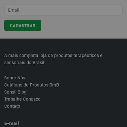
opções
podem
ser
escolhidas
na
página
do
produto
A mais completa loja de produtos terapêuticos e
sensoriais do Brasil!
Sobre Nós
Catálogo de Produtos BmB
Sensii
Blog
Trabalhe Conosco
Contato
E-mail