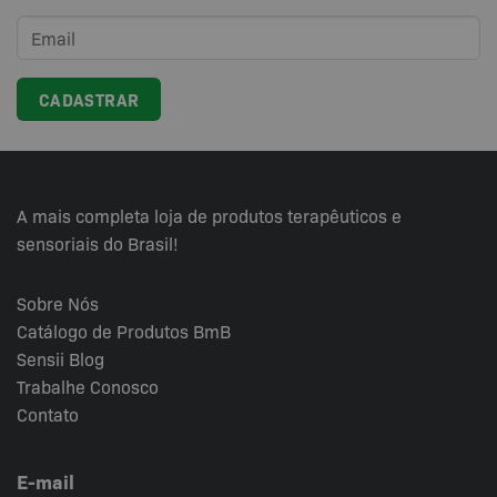
opções
podem
ser
escolhidas
na
página
do
produto
A mais completa loja de produtos terapêuticos e
sensoriais do Brasil!
Sobre Nós
Catálogo de Produtos BmB
Sensii
Blog
Trabalhe Conosco
Contato
E-mail