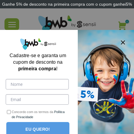
Ganhe
5% de desconto
na primeira compra com o cupom
ganhei5%
Skip
to
content
FILTRE AQUI
Cadastre-se e garanta um
cupom de desconto na
primeira compra
!
Concordo com os termos da
Política
de Privacidade
EU QUERO!