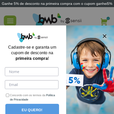
Ganhe
5% de desconto
na primeira compra com o cupom
ganhei5%
Skip
to
content
FILTRE AQUI
Cadastre-se e garanta um
cupom de desconto na
primeira compra
!
Nenhum produto foi encontrado para a sua seleção.
Receba ofertas, cupons e novidades por e-mail!
Concordo com os termos da
Política
de Privacidade
EU QUERO!