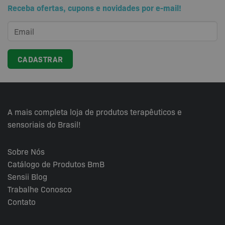
Receba ofertas, cupons e novidades por e-mail!
As
opções
podem
ser
escolhidas
na
página
do
produto
A mais completa loja de produtos terapêuticos e
sensoriais do Brasil!
Sobre Nós
Catálogo de Produtos BmB
Sensii
Blog
Trabalhe Conosco
Contato