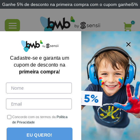
Ganhe
5% de desconto
na primeira compra com o cupom
ganhei5%
Skip
to
content
FILTRE AQUI
Cadastre-se e garanta um
cupom de desconto na
primeira compra
!
-40%
Concordo com os termos da
Política
de Privacidade
EU QUERO!