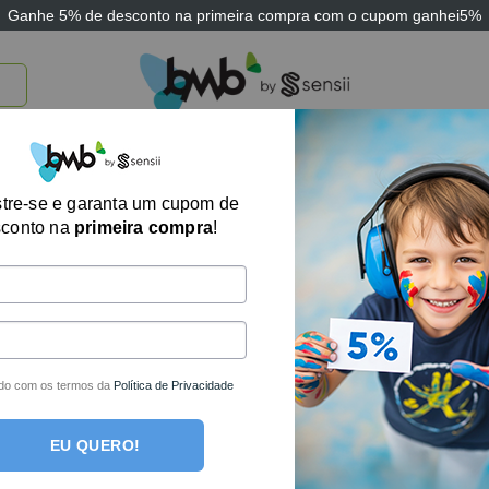
Ganhe
5% de desconto
na primeira compra com o cupom
ganhei5%
TICOS
BRINQUEDOS E JOGOS
ARK THERAPEUTIC
SENSII
TECNOLOGIA
tre-se e garanta um cupom de
sconto na
primeira compra
!
um produto foi encontrado para a sua seleção.
des por e-mail!
do com os termos da
Política de Privacidade
EU QUERO!
ais completa loja de produtos terapêuticos e sensoriais do Bra