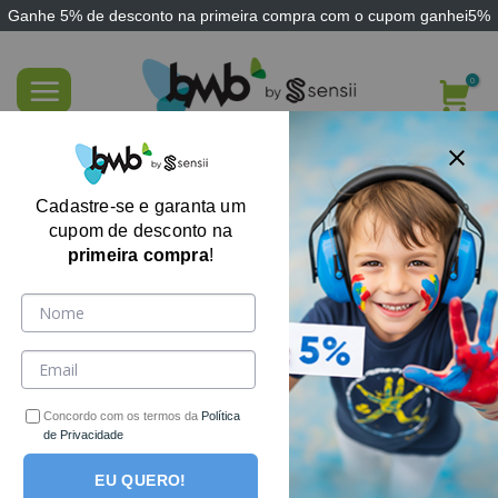
Ganhe
5% de desconto
na primeira compra com o cupom
ganhei5%
Skip
to
content
FILTRE AQUI
Cadastre-se e garanta um
cupom de desconto na
primeira compra
!
Nenhum produto foi encontrado para a sua seleção.
Receba ofertas, cupons e novidades por e-mail!
Concordo com os termos da
Política
de Privacidade
EU QUERO!