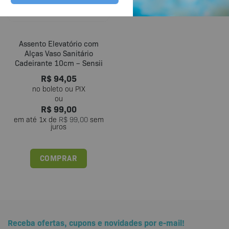
Assento Elevatório com
Alças Vaso Sanitário
Cadeirante 10cm – Sensii
R$
94,05
R$
99,00
em até
1
x de
R$
99,00
sem
juros
COMPRAR
Receba ofertas, cupons e novidades por e-mail!