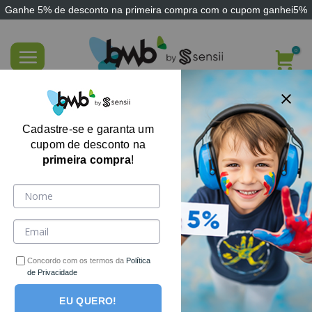
Ganhe
5% de desconto
na primeira compra com o cupom
ganhei5%
Skip
to
content
FILTRE AQUI
Cadastre-se e garanta um
cupom de desconto na
primeira compra
!
Concordo com os termos da
Política
de Privacidade
EU QUERO!