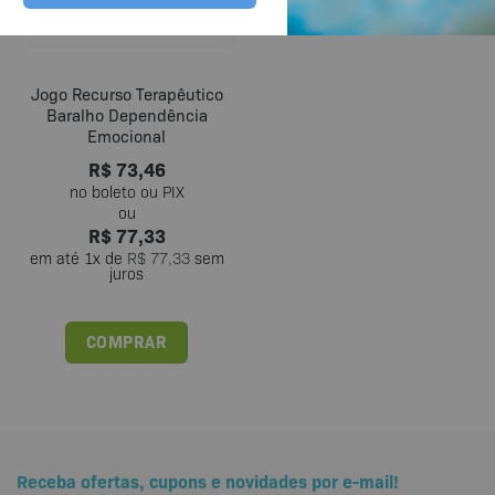
Jogo Recurso Terapêutico
Baralho Dependência
Emocional
R$
73,46
R$
77,33
em até
1
x de
R$
77,33
sem
juros
COMPRAR
Receba ofertas, cupons e novidades por e-mail!