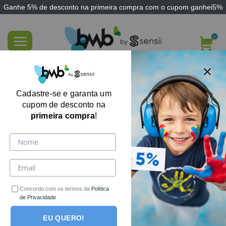
Ganhe
5% de desconto
na primeira compra com o cupom
ganhei5%
Skip
to
content
FILTRE AQUI
Cadastre-se e garanta um
cupom de desconto na
primeira compra
!
Concordo com os termos da
Política
de Privacidade
EU QUERO!