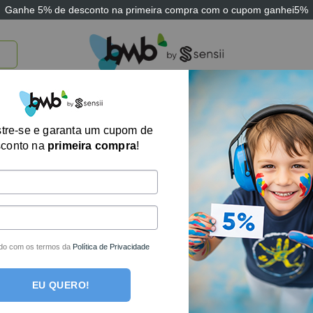
Ganhe
5% de desconto
na primeira compra com o cupom
ganhei5%
TICOS
BRINQUEDOS E JOGOS
ARK THERAPEUTIC
SENSII
TECNOLOGIA
tre-se e garanta um cupom de
Exibindo um único
sconto na
primeira compra
!
do com os termos da
Política de Privacidade
EU QUERO!