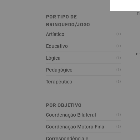
D
POR TIPO DE
BRINQUEDO/JOGO
Artístico
(1)
Educativo
(1)
e
Lógica
(1)
Pedagógico
(1)
Terapêutico
(1)
POR OBJETIVO
Coordenação Bilateral
(1)
Coordenação Motora Fina
(1)
Correspondência e