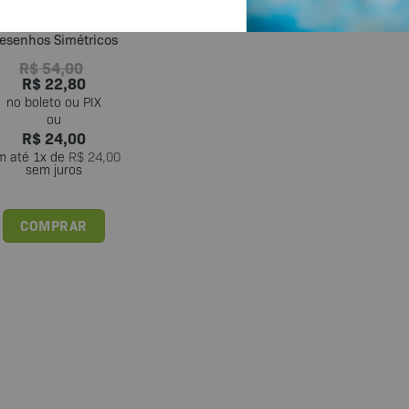
Recurso Educativo
esenhos Simétricos
R$
54,00
R$
22,80
R$
24,00
m até
1
x de
R$
24,00
sem juros
COMPRAR