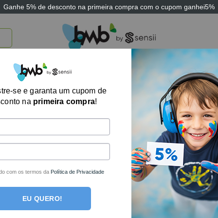
Ganhe
5% de desconto
na primeira compra com o cupom
ganhei5%
TICOS
BRINQUEDOS E JOGOS
ARK THERAPEUTIC
SENSII
TECNOLOGIA
tre-se e garanta um cupom de
sconto na
primeira compra
!
um produto foi encontrado para a sua seleção.
des por e-mail!
do com os termos da
Política de Privacidade
EU QUERO!
ais completa loja de produtos terapêuticos e sensoriais do Bra