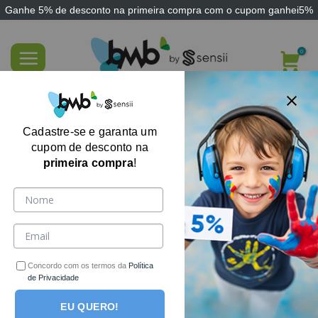
Ganhe
5% de desconto
na primeira compra com o cupom
ganhei5%
Skip
to
content
FILTRE AQUI
Cadastre-se e garanta um
cupom de desconto na
primeira compra
!
-65%
Concordo com os termos da
Política
de Privacidade
EU QUERO!