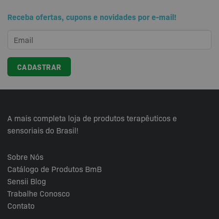
variantes.
Receba ofertas, cupons e novidades por e-mail!
As
opções
podem
ser
escolhidas
na
página
do
produto
A mais completa loja de produtos terapêuticos e
sensoriais do Brasil!
Sobre Nós
Catálogo de Produtos BmB
Sensii
Blog
Trabalhe Conosco
Contato