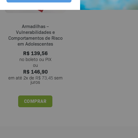
Armadilhas –
Vulnerabilidades e
Comportamentos de Risco
em Adolescentes
R$
139,56
R$
146,90
em até
2
x de
R$
73,45
sem
juros
COMPRAR