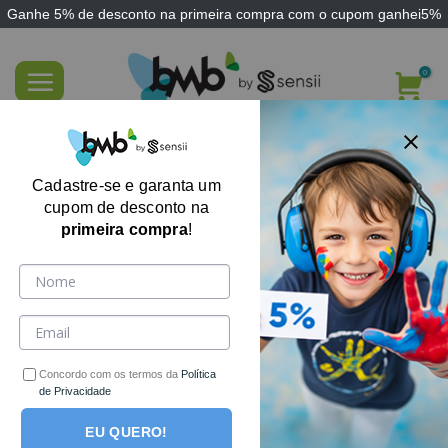
Ganhe
5% de desconto
na primeira compra com o cupom
ganhei5%
Skip
to
content
FILTRE AQUI
Cadastre-se e garanta um
cupom de desconto na
primeira compra
!
Concordo com os termos da
Política
de Privacidade
EU QUERO!