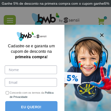
Ganhe
5% de desconto
na primeira compra com o cupom
ganhei5%
Skip
to
content
Ache se Puder – Jogo Idosos e Adultos
Estimulação Visual e Memória- Sensii
Cadastre-se e garanta um
cupom de desconto na
primeira compra
!
Concordo com os termos da
Política
de Privacidade
EU QUERO!