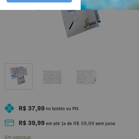
R$
37,99
no boleto ou PIX
R$
39,99
R$
39,99
em até
1
x de
sem juros
Em estoque