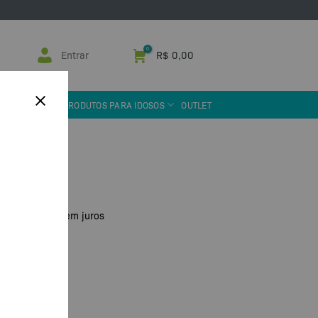
Entrar
R$
0,00
 ASSISTIVA
PRODUTOS PARA IDOSOS
OUTLET
eicular
u PIX
R$
39,00
de
sem juros
ade