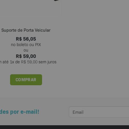
Suporte de Porta Veicular
R$
56,05
R$
59,00
m até
1
x de
R$
59,00
sem juros
COMPRAR
des por e-mail!