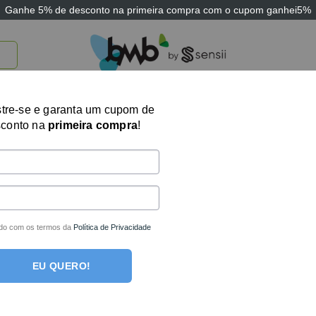
Ganhe
5% de desconto
na primeira compra com o cupom
ganhei5%
TICOS
BRINQUEDOS E JOGOS
ARK THERAPEUTIC
SENSII
TECNOLOGIA
tre-se e garanta um cupom de
sconto na
primeira compra
!
Alça de Janela V
R$
37,05
no boleto o
R$
39,00
em até
1
x 
do com os termos da
Política de Privacidade
Em estoque
EU QUERO!
Alça de Janela Veicular quantid
COMPRAR