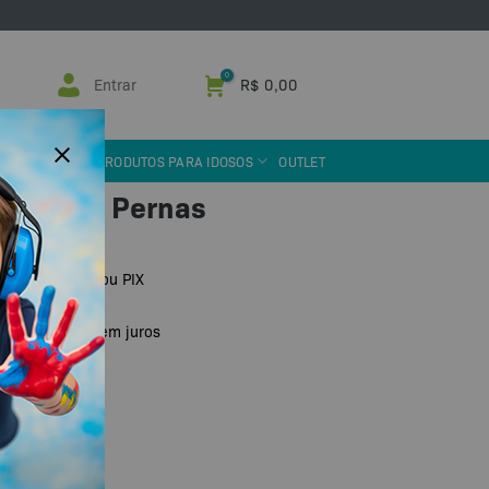
Entrar
R$
0,00
 ASSISTIVA
PRODUTOS PARA IDOSOS
OUTLET
ra para Pernas
81
no boleto ou PIX
R$
79,80
de
sem juros