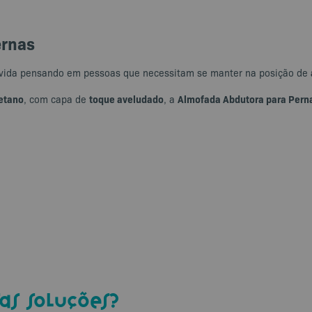
ernas
vida pensando em pessoas que necessitam se manter na posição de
etano
toque aveludado
Almofada Abdutora para Pern
, com capa de
, a
as soluções?