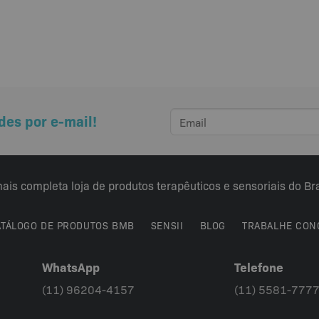
des por e-mail!
ais completa loja de produtos terapêuticos e sensoriais do Bra
ATÁLOGO DE PRODUTOS BMB
SENSII
BLOG
TRABALHE CON
WhatsApp
Telefone
(11) 96204-4157
(11) 5581-777