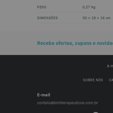
PESO
0,27 kg
DIMENSÕES
30 × 18 × 16 cm
Receba ofertas, cupons e novida
A m
SOBRE NÓS
C
E-mail
contato@bmbterapeuticos.com.br