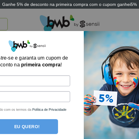
Ganhe
5% de desconto
na primeira compra com o cupom
ganhei5%
TICOS
BRINQUEDOS E JOGOS
ARK THERAPEUTIC
SENSII
TECNOLOGIA
Almofada Abduto
tre-se e garanta um cupom de
sconto na
primeira compra
!
R$
124,90
R$
75,
R$
79,80
em até
1
x 
Em estoque
do com os termos da
Política de Privacidade
COMPRAR
EU QUERO!