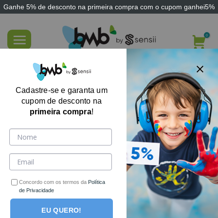
Ganhe
5% de desconto
na primeira compra com o cupom
ganhei5%
Skip
to
content
Almofada Conjunto Office Premium
Cadastre-se e garanta um
cupom de desconto na
primeira compra
!
-15%
Concordo com os termos da
Política
de Privacidade
EU QUERO!