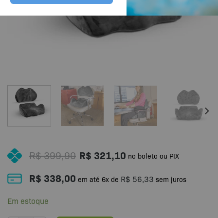
R$
399,90
R$
321,10
no boleto ou PIX
R$
338,00
R$
56,33
em até
6
x de
sem juros
Em estoque