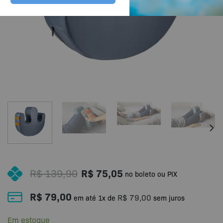
R$
139,90
R$
75,05
no boleto ou PIX
R$
79,00
R$
79,00
em até
1
x de
sem juros
Em estoque