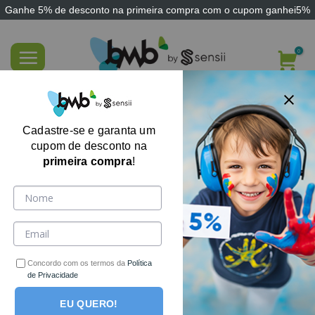
Ganhe
5% de desconto
na primeira compra com o cupom
ganhei5%
Skip
to
content
Almofada Giro Fácil Posicionamento de
Acamados Sensii
Cadastre-se e garanta um
cupom de desconto na
primeira compra
!
-44%
Concordo com os termos da
Política
de Privacidade
EU QUERO!