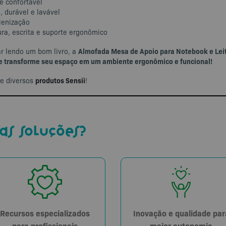
e confortável
, durável e lavável
gienização
ura, escrita e suporte ergonômico
Almofada Mesa de Apoio para Notebook e Leit
ar lendo um bom livro, a
 e transforme seu espaço em um ambiente ergonômico e funcional!
produtos Sensii
e diversos
!
as soluções?
Recursos especializados
Inovação e qualidade par
para profissionais
maior autonomia