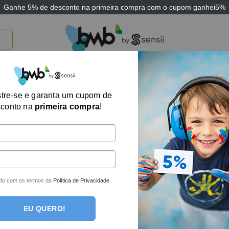
Ganhe
5% de desconto
na primeira compra com o cupom
ganhei5%
TICOS
BRINQUEDOS E JOGOS
ARK THERAPEUTIC
SENSII
TECNOLOGIA
Almofada Apoio 
tre-se e garanta um cupom de
sconto na
primeira compra
!
Sensii
R$
370,41
no boleto
R$
389,90
em até
6
do com os termos da
Política de Privacidade
Fora de estoque
EU QUERO!