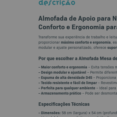
DESCRIÇÃO
Almofada de Apoio para No
Conforto e Ergonomia para
Transforme sua experiência de trabalho e leit
máximo conforto e ergonomia
proporcionar
, e
supor
modular e ajuste personalizado, oferece
Por que escolher a Almofada Mesa de
– Maior conforto e ergonomia
– Evita tensões m
– Design modular e ajustável
– Permite diferent
– Espuma de alta densidade D45
– Proporciona 
– Tecido resistente e fácil de limpar
– Revestime
– Perfeita para qualquer ambiente
– Ideal para
– Armazenamento prático
– Pode ser desmonta
Especificações Técnicas
– Dimensões:
58 cm (largura) x 54 cm (profund