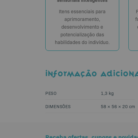
Itens essenciais para
aprimoramento,
f
desenvolvimento e
potencialização das
habilidades do indivíduo.
INFORMAÇÃO ADICION
PESO
1,3 kg
DIMENSÕES
58 × 56 × 20 cm
Receba ofertas, cupons e novida