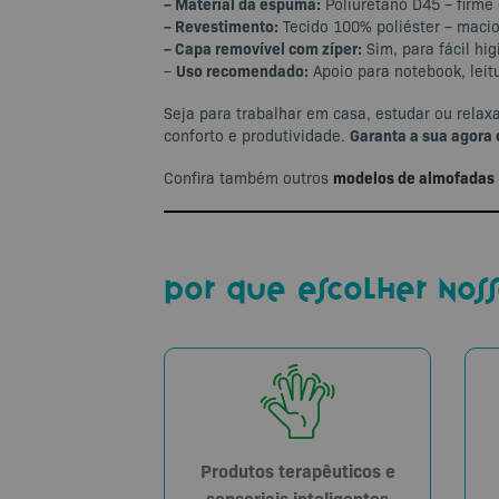
– Material da espuma:
Poliuretano D45 – firme 
– Revestimento:
Tecido 100% poliéster – macio
– Capa removível com zíper:
Sim, para fácil hi
Uso recomendado:
–
Apoio para notebook, leit
Seja para trabalhar em casa, estudar ou relax
Garanta a sua agora
conforto e produtividade.
modelos de almofadas
Confira também outros
por que escolher noss
Produtos terapêuticos e
sensoriais inteligentes