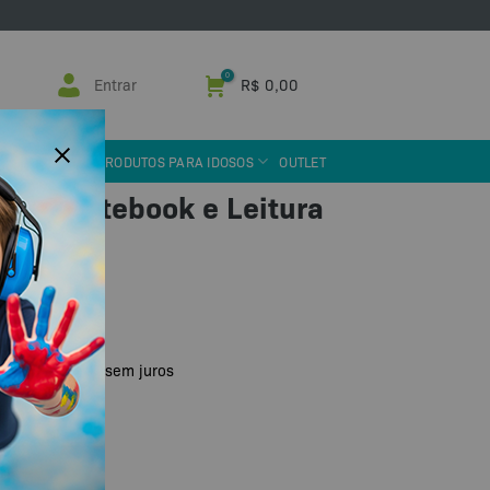
Entrar
R$
0,00
 ASSISTIVA
PRODUTOS PARA IDOSOS
OUTLET
para Notebook e Leitura
 ou PIX
R$
64,98
x de
sem juros