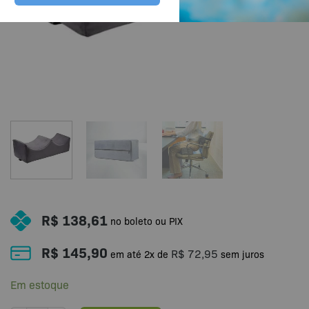
R$
138,61
no boleto ou PIX
R$
145,90
R$
72,95
em até
2
x de
sem juros
Em estoque