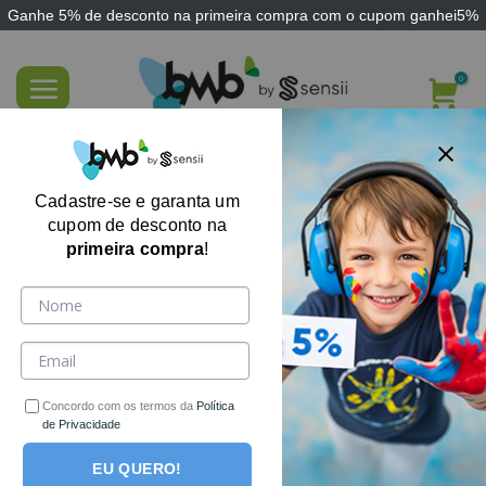
Ganhe
5% de desconto
na primeira compra com o cupom
ganhei5%
Skip
to
content
Almofada para Gluteoplastia
Cadastre-se e garanta um
cupom de desconto na
primeira compra
!
Concordo com os termos da
Política
de Privacidade
EU QUERO!