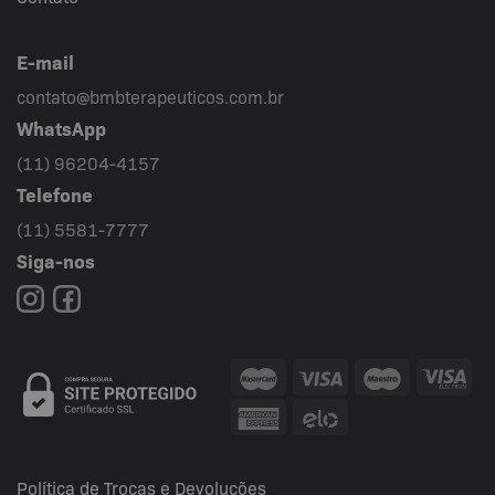
E-mail
contato@bmbterapeuticos.com.br
WhatsApp
(11) 96204-4157
Telefone
(11) 5581-7777
Siga-nos
Política de Trocas e Devoluções