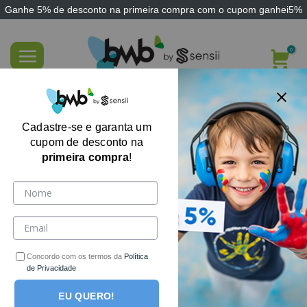
Ganhe
5% de desconto
na primeira compra com o cupom
ganhei5%
Skip
to
content
Almofada Pescoço Visco Viagem Avião
Nasa com Fecho – Sensii
Cadastre-se e garanta um
cupom de desconto na
primeira compra
!
Concordo com os termos da
Política
de Privacidade
EU QUERO!