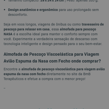
29 x 24 x 14 cm
Tamanho compacto:
| Peso: apenas 335 g;
Design anatômico e ergonômico
para uso prolongado sem
desconforto.
travesseiro de
Seja em voos longos, viagens de ônibus ou como
pescoço para relaxar em casa
almofada para pescoço
, essa
NASA
é a escolha ideal para manter o conforto sempre com
você. Experimente a verdadeira sensação de descanso com
tecnologia inteligente e design pensado para o seu bem-estar.
Almofada de Pescoço Viscoelástica para Viagem
Avião Espuma da Nasa com Fecho onde comprar?
almofada de pescoço viscoelástica para viagem avião
Encontre a
espuma da nasa com fecho
diretamente no site da BmB
Terapêuticos e efetue a compra com o menor preço!
–