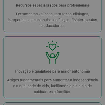
Recursos especializados para profissionais
Ferramentas valiosas para fonoaudiólogos,
terapeutas ocupacionais, psicólogos, fisioterapeutas
e educadores.
Inovação e qualidade para maior autonomia
Artigos fundamentais para aumentar a independência
e a qualidade de vida, facilitando o dia a dia de
cuidadores e famílias.