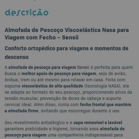
DESCRIÇÃO
Almofada de Pescoço Viscoelástica Nasa para
Viagem com Fecho – Sensii
Conforto ortopédico para viagens e momentos de
descanso
almofada de pescoço para viagem
A
Sensii
é perfeita para quem
melhor apoio de pescoço para viagem
busca o
, seja de avião,
ônibus, trem ou até mesmo para relaxar em casa. Feita com
viscoelástica de alta qualidade
espuma
(tecnologia NASA), ela
se adapta ao formato do seu pescoço, proporcionando alívio da
tensão muscular, prevenção de dores de cabeça e suporte
fecho frontal que mantém
cervical ideal. Além disso, conta com
a almofada firme
, evitando que escorregue durante o uso.
capa removível e lavável
Seu revestimento antialérgico e a
almofada de
garantem praticidade e higiene, tornando essa
pescoço para viagem
uma companheira indispensável para