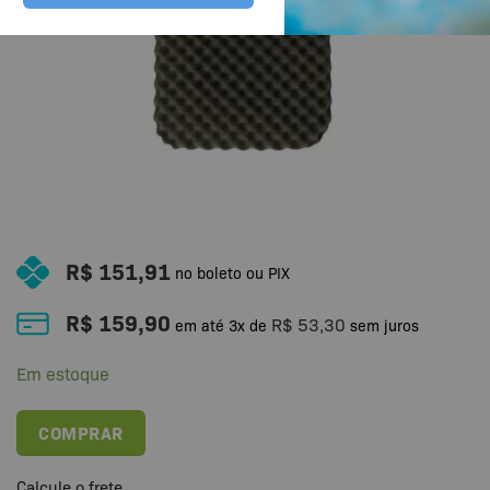
R$
151,91
no boleto ou PIX
R$
159,90
R$
53,30
em até
3
x de
sem juros
Em estoque
COMPRAR
Calcule o frete