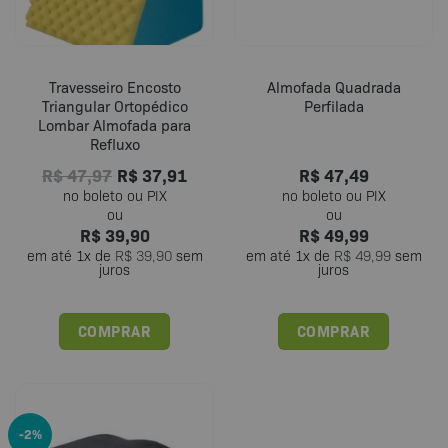
Travesseiro Encosto
Almofada Quadrada
Triangular Ortopédico
Perfilada
Lombar Almofada para
Refluxo
R$
47,97
R$
37,91
R$
47,49
R$
39,90
R$
49,99
em até
1
x de
R$
39,90
sem
em até
1
x de
R$
49,99
sem
juros
juros
COMPRAR
COMPRAR
-2%