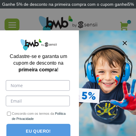
Ganhe
5% de desconto
na primeira compra com o cupom
ganhei5%
Skip
to
content
Almofada Pilow Top Perfilada para
Cadeira
Cadastre-se e garanta um
cupom de desconto na
primeira compra
!
Concordo com os termos da
Política
de Privacidade
EU QUERO!