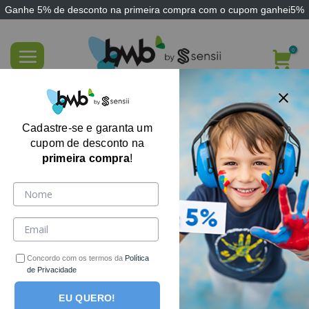
Ganhe
5% de desconto
na primeira compra com o cupom
ganhei5%
Skip
to
content
Almofada Sensorial Autismo
Coordenação Motora Sensii
Cadastre-se e garanta um
cupom de desconto na
primeira compra
!
Concordo com os termos da
Política
de Privacidade
EU QUERO!