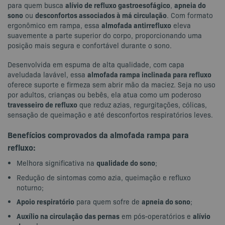
alívio de refluxo gastroesofágico
apneia do
para quem busca
,
sono
desconfortos associados à má circulação
ou
. Com formato
almofada antirrefluxo
ergonômico em rampa, essa
eleva
suavemente a parte superior do corpo, proporcionando uma
posição mais segura e confortável durante o sono.
Desenvolvida em espuma de alta qualidade, com capa
almofada rampa inclinada para refluxo
aveludada lavável, essa
oferece suporte e firmeza sem abrir mão da maciez. Seja no uso
por adultos, crianças ou bebês, ela atua como um poderoso
travesseiro de refluxo
que reduz azias, regurgitações, cólicas,
sensação de queimação e até desconfortos respiratórios leves.
Benefícios comprovados da almofada rampa para
refluxo:
qualidade do sono
Melhora significativa na
;
Redução de sintomas como azia, queimação e refluxo
noturno;
Apoio respiratório
apneia do sono
para quem sofre de
;
Auxílio na circulação das pernas
alívio
em pós-operatórios e