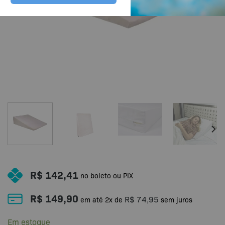
R$
142,41
no boleto ou PIX
R$
149,90
R$
74,95
em até
2
x de
sem juros
Em estoque