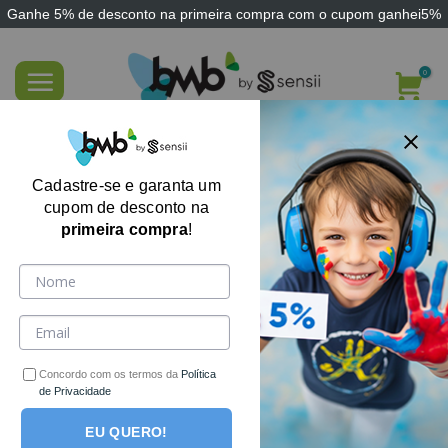
Ganhe
5% de desconto
na primeira compra com o cupom
ganhei5%
Skip
to
content
Almofada Travesseiro Rampa para
Refluxo Tronco – Sensii
Cadastre-se e garanta um
cupom de desconto na
primeira compra
!
Concordo com os termos da
Política
de Privacidade
EU QUERO!