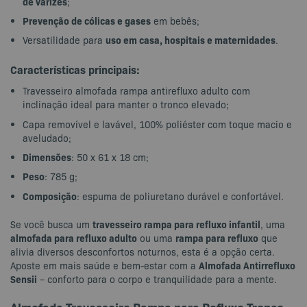
de varizes
;
Prevenção de cólicas e gases
em bebês;
uso em casa, hospitais e maternidades
Versatilidade para
.
Características principais:
Travesseiro almofada rampa antirefluxo adulto com
inclinação ideal para manter o tronco elevado;
Capa removível e lavável, 100% poliéster com toque macio e
aveludado;
Dimensões
: 50 x 61 x 18 cm;
Peso
: 785 g;
Composição
: espuma de poliuretano durável e confortável.
travesseiro rampa para refluxo infantil
Se você busca um
, uma
almofada para refluxo adulto
rampa para refluxo
ou uma
que
alivia diversos desconfortos noturnos, esta é a opção certa.
Almofada Antirrefluxo
Aposte em mais saúde e bem-estar com a
Sensii
– conforto para o corpo e tranquilidade para a mente.