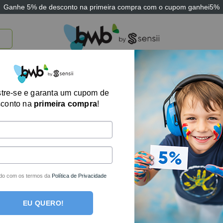
Ganhe
5% de desconto
na primeira compra com o cupom
ganhei5%
TICOS
BRINQUEDOS E JOGOS
ARK THERAPEUTIC
SENSII
TECNOLOGIA
Animais Sortidos
tre-se e garanta um cupom de
sconto na
primeira compra
!
R$
28,41
no boleto o
R$
29,90
em até
1
x 
Fora de estoque
do com os termos da
Política de Privacidade
EU QUERO!