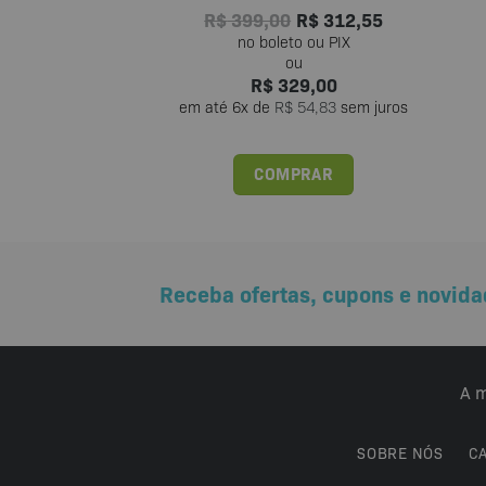
R$
399,00
R$
312,55
R$
329,00
em até
6
x de
R$
54,83
sem juros
COMPRAR
Receba ofertas, cupons e novida
A m
SOBRE NÓS
C