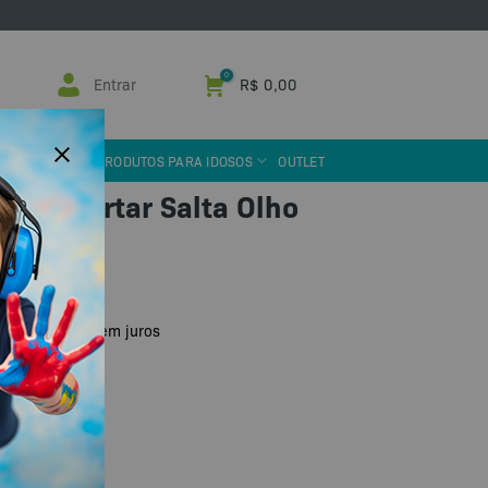
Entrar
R$
0,00
 ASSISTIVA
PRODUTOS PARA IDOSOS
OUTLET
 de Apertar Salta Olho
u PIX
R$
29,90
de
sem juros