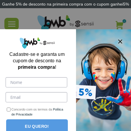
Ganhe
5% de desconto
na primeira compra com o cupom
ganhei5%
Skip
to
content
Astronautas Deslizantes no Tubo
Cadastre-se e garanta um
cupom de desconto na
primeira compra
!
-33%
Concordo com os termos da
Política
de Privacidade
EU QUERO!