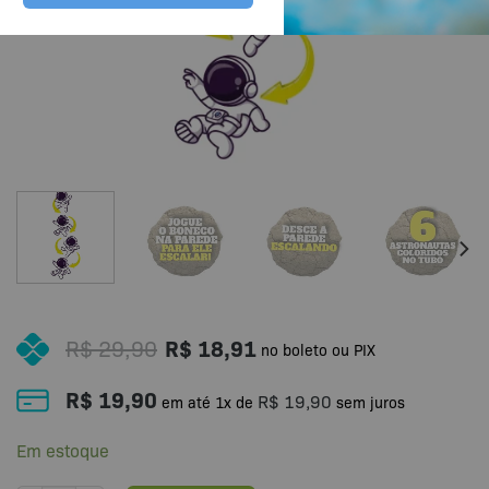
R$
29,90
R$
18,91
no boleto ou PIX
R$
19,90
R$
19,90
em até
1
x de
sem juros
Em estoque